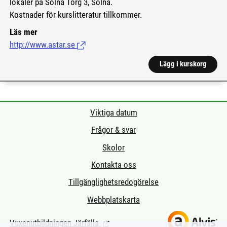
lokaler på Solna Torg 3, Solna.
Kostnader för kurslitteratur tillkommer.
Läs mer
http://www.astar.se
(Länk till extern sida.)
Lägg i kurskorg
Viktiga datum
Frågor & svar
Skolor
Kontakta oss
Tillgänglighetsredogörelse
Webbplatskarta
Vuxenutbildningen Järfälla
(Länk till extern sida.)