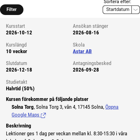
Sortera efter:
Filter
Kursstart
Ansökan stänger
2026-10-12
2026-08-16
Kursstart 6092786
Kurslängd
Skola
10 veckor
Astar AB
Slutdatum
Antagningsbesked
2026-12-18
2026-09-28
Studietakt
Halvtid (50%)
Kursen förekommer på följande platser
Solna Torg
, Solna Torg 3, vån 4, 17145 Solna,
Öppna
Google Maps
(Länk till extern sida.)
Beskrivning
Lektioner ges 1 dag per veckan mellan kl. 8:30-15:30 i våra