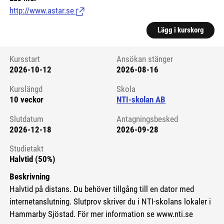
http://www.astar.se
(Länk till extern sida.)
Lägg i kurskorg
Kursstart
Ansökan stänger
2026-10-12
2026-08-16
Kursstart 6104857
Kurslängd
Skola
10 veckor
NTI-skolan AB
Slutdatum
Antagningsbesked
2026-12-18
2026-09-28
Studietakt
Halvtid (50%)
Beskrivning
Halvtid på distans. Du behöver tillgång till en dator med
internetanslutning. Slutprov skriver du i NTI-skolans lokaler i
Hammarby Sjöstad. För mer information se www.nti.se