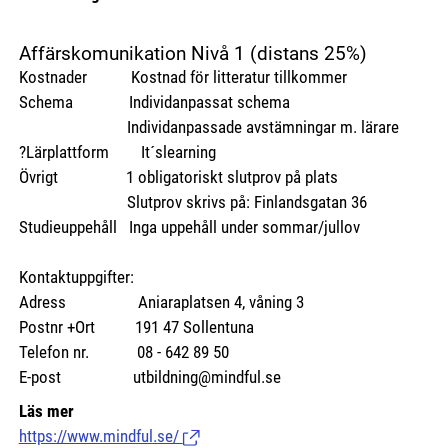
Affärskomunikation Nivå 1 (distans 25%)
Kostnader Kostnad för litteratur tillkommer
Schema Individanpassat schema
Individanpassade avstämningar m. lärare
?Lärplattform It´slearning
Övrigt 1 obligatoriskt slutprov på plats
Slutprov skrivs på: Finlandsgatan 36
Studieuppehåll Inga uppehåll under sommar/jullov
Kontaktuppgifter:
Adress Aniaraplatsen 4, våning 3
Postnr +Ort 191 47 Sollentuna
Telefon nr. 08 - 642 89 50
E-post utbildning@mindful.se
Läs mer
https://www.mindful.se/
(Länk till extern sida.)