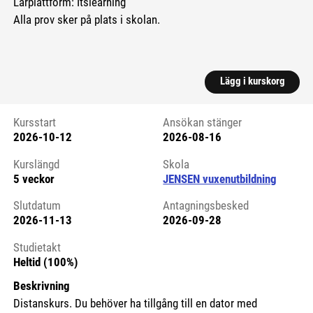
Lärplattform: Itslearning
Alla prov sker på plats i skolan.
Lägg i kurskorg
Kursstart
Ansökan stänger
2026-10-12
2026-08-16
Kursstart 6067755
Kurslängd
Skola
5 veckor
JENSEN vuxenutbildning
Slutdatum
Antagningsbesked
2026-11-13
2026-09-28
Studietakt
Heltid (100%)
Beskrivning
Distanskurs. Du behöver ha tillgång till en dator med