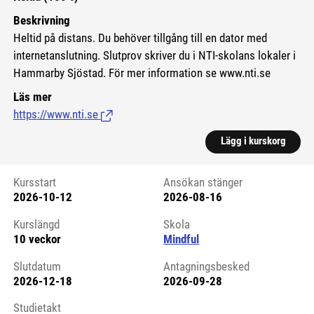
Beskrivning
Heltid på distans. Du behöver tillgång till en dator med
internetanslutning. Slutprov skriver du i NTI-skolans lokaler i
Hammarby Sjöstad. För mer information se www.nti.se
Läs mer
https://www.nti.se
(Länk till extern sida.)
Lägg i kurskorg
Kursstart
Ansökan stänger
2026-10-12
2026-08-16
Kursstart 6118896
Kurslängd
Skola
10 veckor
Mindful
Slutdatum
Antagningsbesked
2026-12-18
2026-09-28
Studietakt