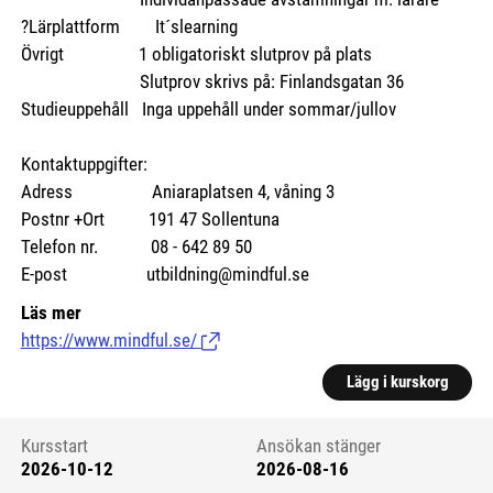
?Lärplattform It´slearning
Övrigt 1 obligatoriskt slutprov på plats
Slutprov skrivs på: Finlandsgatan 36
Studieuppehåll Inga uppehåll under sommar/jullov
Kontaktuppgifter:
Adress Aniaraplatsen 4, våning 3
Postnr +Ort 191 47 Sollentuna
Telefon nr. 08 - 642 89 50
E-post utbildning@mindful.se
Läs mer
https://www.mindful.se/
(Länk till extern sida.)
Lägg i kurskorg
Kursstart
Ansökan stänger
2026-10-12
2026-08-16
Kursstart 6112826