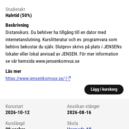
Studietakt
Halvtid (50%)
Beskrivning
Distanskurs. Du behöver ha tillgång till en dator med
internetanslutning. Kurslitteratur och ev. programvara som
behövs bekostar du själv. Slutprov skrivs på plats i JENSENs
lokaler eller lokal anvisad av JENSEN. För mer information
se vår hemsida www.jensenkomvux.se
Läs mer
https://www.jensenkomvux.se/
(Länk till extern sida.)
Lägg i kurskorg
Kursstart
Ansökan stänger
2026-10-12
2026-08-16
Kursstart 6116088
Kurslängd
Skola