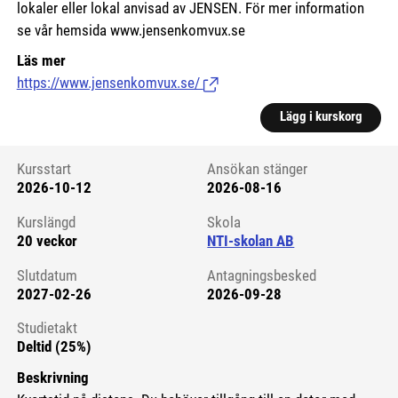
lokaler eller lokal anvisad av JENSEN. För mer information
se vår hemsida www.jensenkomvux.se
Läs mer
https://www.jensenkomvux.se/
(Länk till extern sida.)
Lägg i kurskorg
Kursstart
Ansökan stänger
2026-10-12
2026-08-16
Kursstart 6104683
Kurslängd
Skola
20 veckor
NTI-skolan AB
Slutdatum
Antagningsbesked
2027-02-26
2026-09-28
Studietakt
Deltid (25%)
Beskrivning