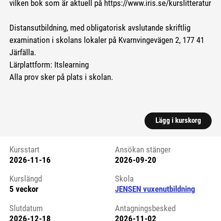
vilken bok som är aktuell på https://www.iris.se/kurslitteratur
Distansutbildning, med obligatorisk avslutande skriftlig
examination i skolans lokaler på Kvarnvingevägen 2, 177 41
Järfälla.
Lärplattform: Itslearning
Alla prov sker på plats i skolan.
Lägg i kurskorg
Kursstart
Ansökan stänger
2026-11-16
2026-09-20
Kursstart 6070883
Kurslängd
Skola
5 veckor
JENSEN vuxenutbildning
Slutdatum
Antagningsbesked
2026-12-18
2026-11-02