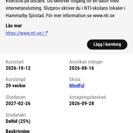
Kvartstid på distans. Du behöver tillgång till en dator med
internetanslutning. Slutprov skriver du i NTI-skolans lokaler i
Hammarby Sjöstad. För mer information se www.nti.se
Läs mer
https://www.nti.se
(Länk till extern sida.)
Lägg i kurskorg
Kursstart
Ansökan stänger
2026-10-12
2026-08-16
Kursstart 6118897
Kurslängd
Skola
20 veckor
Mindful
Slutdatum
Antagningsbesked
2027-02-26
2026-09-28
Studietakt
Deltid (25%)
Beskrivning