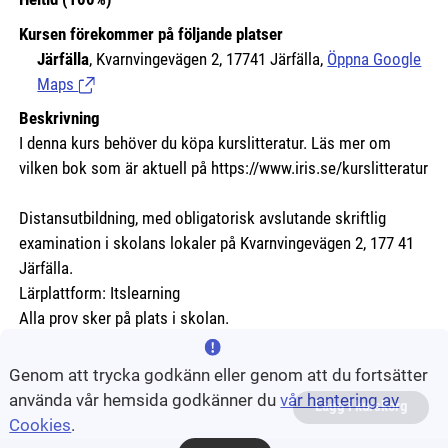
Kursen förekommer på följande platser
Järfälla
, Kvarnvingevägen 2, 17741 Järfälla,
Öppna Google
Maps
(Länk till extern sida.)
Beskrivning
I denna kurs behöver du köpa kurslitteratur. Läs mer om
vilken bok som är aktuell på https://www.iris.se/kurslitteratur
Distansutbildning, med obligatorisk avslutande skriftlig
examination i skolans lokaler på Kvarnvingevägen 2, 177 41
Järfälla.
Lärplattform: Itslearning
Alla prov sker på plats i skolan.
Genom att trycka godkänn eller genom att du fortsätter
använda vår hemsida godkänner du
vår hantering av
Lägg i kurskorg
Cookies
.