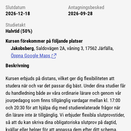
Slutdatum
Antagningsbesked
2026-12-18
2026-09-28
Studietakt
Halvtid (50%)
Kursen förekommer på följande platser
Jakobsberg
, Saldovägen 2A, våning 3, 17562 Järfälla,
Öppna Google Maps
(Länk till extern sida.)
Beskrivning
Kursen erbjuds på distans, vilket ger dig flexibiliteten att
studera när och var det passar dig bäst. Under dina studier får
du handledning både av våra ordinarie lärare och genom vår
jourpedagog som finns tillgänglig vardagar mellan kl. 17:00
och 20:30 för att hjälpa dig med studierelaterade frågor när
din lärare inte är tillgänglig. Vi erbjuder flexibla slutprovstider,
så att du kan skriva dina obligatoriska slutprov på dagtid,
kvällar eller helger för att anpassa dem efter ditt schema.