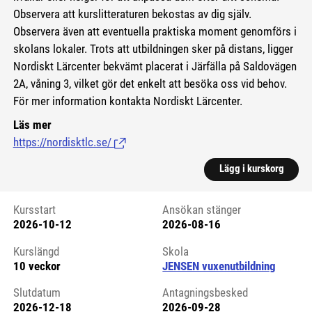
Observera att kurslitteraturen bekostas av dig själv.
Observera även att eventuella praktiska moment genomförs i
skolans lokaler. Trots att utbildningen sker på distans, ligger
Nordiskt Lärcenter bekvämt placerat i Järfälla på Saldovägen
2A, våning 3, vilket gör det enkelt att besöka oss vid behov.
För mer information kontakta Nordiskt Lärcenter.
Läs mer
https://nordisktlc.se/
(Länk till extern sida.)
Lägg i kurskorg
Kursstart
Ansökan stänger
2026-10-12
2026-08-16
Kursstart 6067851
Kurslängd
Skola
10 veckor
JENSEN vuxenutbildning
Slutdatum
Antagningsbesked
2026-12-18
2026-09-28