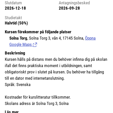
Slutdatum
Antagningsbesked
2026-12-18
2026-09-28
Studietakt
Halvtid (50%)
Kursen förekommer på följande platser
Solna Torg
, Solna Torg 3, vån 4, 17145 Solna,
Öppna
Google Maps
(Länk till extern sida.)
Beskrivning
Kursen hålls på distans men du behöver infinna dig på skolan
ifall det finns praktiska moment i utbildningen, samt
obligatoriskt prov i slutet på kursen. Du behöver ha tillgång
till en dator med internetanslutning.
Språk: Svenska
Kostnader för kurslitteratur tillkommer.
Skolans adress är Solna Torg 3, Solna
Läs mer