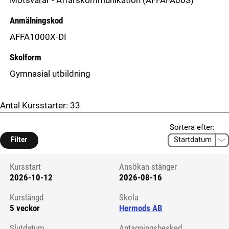
Motsvarar - Affärskommunikation (AFFAFÄ00S)
Anmälningskod
AFFA1000X-DI
Skolform
Gymnasial utbildning
Antal Kursstarter:
33
Sortera efter:
Filter
Kursstart
Ansökan stänger
2026-10-12
2026-08-16
Kursstart 6115876
Kurslängd
Skola
5 veckor
Hermods AB
Slutdatum
Antagningsbesked