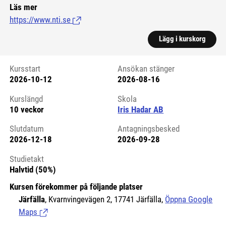
Läs mer
https://www.nti.se
(Länk till extern sida.)
Lägg i kurskorg
Kursstart
Ansökan stänger
2026-10-12
2026-08-16
Kursstart 6112556
Kurslängd
Skola
10 veckor
Iris Hadar AB
Slutdatum
Antagningsbesked
2026-12-18
2026-09-28
Studietakt
Halvtid (50%)
Kursen förekommer på följande platser
Järfälla
, Kvarnvingevägen 2, 17741 Järfälla,
Öppna Google
Maps
(Länk till extern sida.)