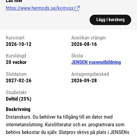
Läs mer
https://www.hermods.se/komvux
(Länk till extern sida.)
Lägg i kurskorg
Kursstart
Ansökan stänger
2026-10-12
2026-08-16
Kursstart 6067960
Kurslängd
Skola
20 veckor
JENSEN vuxenutbildning
Slutdatum
Antagningsbesked
2027-02-26
2026-09-28
Studietakt
Deltid (25%)
Beskrivning
Distanskurs. Du behöver ha tillgång till en dator med
internetanslutning. Kurslitteratur och ev. programvara som
behövs bekostar du själv. Slutprov skrivs på plats i JENSENs