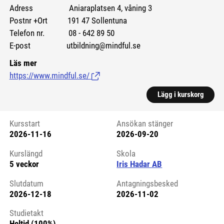
Adress Aniaraplatsen 4, våning 3
Postnr +Ort 191 47 Sollentuna
Telefon nr. 08 - 642 89 50
E-post utbildning@mindful.se
Läs mer
https://www.mindful.se/
(Länk till extern sida.)
Lägg i kurskorg
Kursstart
Ansökan stänger
2026-11-16
2026-09-20
Kursstart 6112864
Kurslängd
Skola
5 veckor
Iris Hadar AB
Slutdatum
Antagningsbesked
2026-12-18
2026-11-02
Studietakt
Heltid (100%)