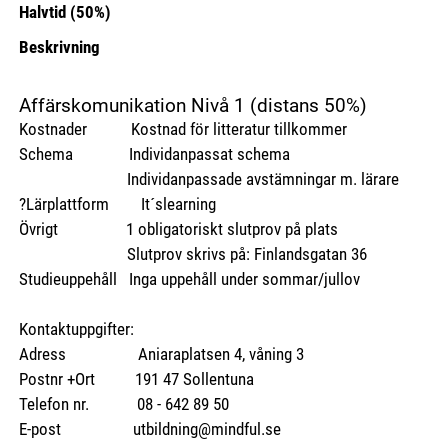
Halvtid (50%)
Beskrivning
Affärskomunikation Nivå 1 (distans 50%)
Kostnader Kostnad för litteratur tillkommer
Schema Individanpassat schema
Individanpassade avstämningar m. lärare
?Lärplattform It´slearning
Övrigt 1 obligatoriskt slutprov på plats
Slutprov skrivs på: Finlandsgatan 36
Studieuppehåll Inga uppehåll under sommar/jullov
Kontaktuppgifter:
Adress Aniaraplatsen 4, våning 3
Postnr +Ort 191 47 Sollentuna
Telefon nr. 08 - 642 89 50
E-post utbildning@mindful.se