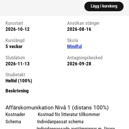
Lägg i kurskorg
Kursstart
Ansökan stänger
2026-10-12
2026-08-16
Kursstart 6118895
Kurslängd
Skola
5 veckor
Mindful
Slutdatum
Antagningsbesked
2026-11-13
2026-09-28
Studietakt
Heltid (100%)
Beskrivning
Affärskomunikation Nivå 1 (distans 100%)
Kostnader Kostnad för litteratur tillkommer
Schema Individanpassat schema
Individanpassade avstämningar m. lärare