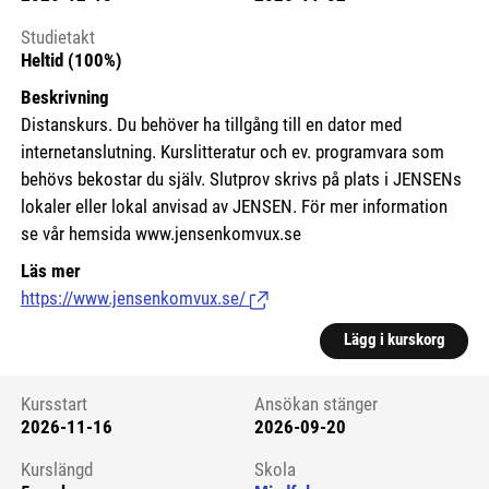
Studietakt
Heltid (100%)
Beskrivning
Distanskurs. Du behöver ha tillgång till en dator med
internetanslutning. Kurslitteratur och ev. programvara som
behövs bekostar du själv. Slutprov skrivs på plats i JENSENs
lokaler eller lokal anvisad av JENSEN. För mer information
se vår hemsida www.jensenkomvux.se
Läs mer
https://www.jensenkomvux.se/
(Länk till extern sida.)
Lägg i kurskorg
Kursstart
Ansökan stänger
2026-11-16
2026-09-20
Kursstart 6118898
Kurslängd
Skola