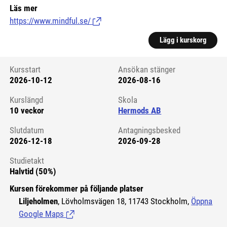
Läs mer
https://www.mindful.se/
(Länk till extern sida.)
Lägg i kurskorg
Kursstart
Ansökan stänger
2026-10-12
2026-08-16
Kursstart 6115982
Kurslängd
Skola
10 veckor
Hermods AB
Slutdatum
Antagningsbesked
2026-12-18
2026-09-28
Studietakt
Halvtid (50%)
Kursen förekommer på följande platser
Liljeholmen
, Lövholmsvägen 18, 11743 Stockholm,
Öppna
Google Maps
(Länk till extern sida.)