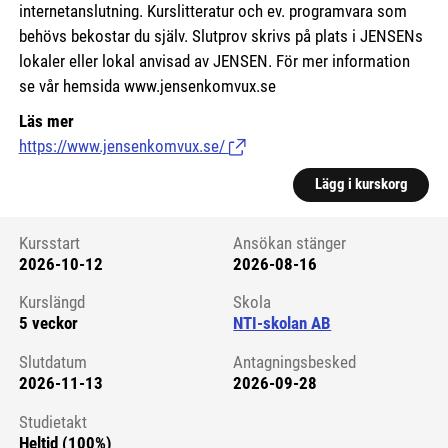
internetanslutning. Kurslitteratur och ev. programvara som
behövs bekostar du själv. Slutprov skrivs på plats i JENSENs
lokaler eller lokal anvisad av JENSEN. För mer information
se vår hemsida www.jensenkomvux.se
Läs mer
https://www.jensenkomvux.se/
(Länk till extern sida.)
Lägg i kurskorg
Kursstart
Ansökan stänger
2026-10-12
2026-08-16
Kursstart 6105031
Kurslängd
Skola
5 veckor
NTI-skolan AB
Slutdatum
Antagningsbesked
2026-11-13
2026-09-28
Studietakt
Heltid (100%)