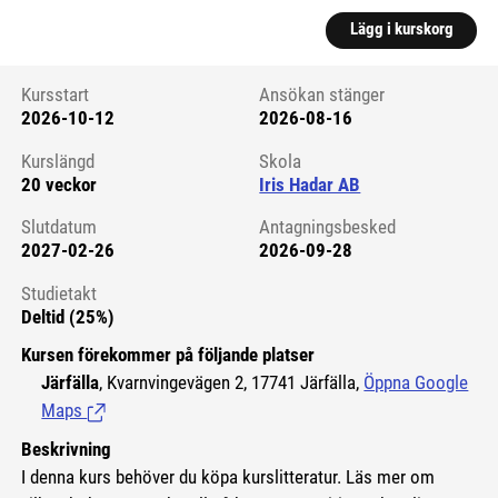
Lägg i kurskorg
Kursstart
Ansökan stänger
2026-10-12
2026-08-16
Kursstart 6112440
Kurslängd
Skola
20 veckor
Iris Hadar AB
Slutdatum
Antagningsbesked
2027-02-26
2026-09-28
Studietakt
Deltid (25%)
Kursen förekommer på följande platser
Järfälla
, Kvarnvingevägen 2, 17741 Järfälla,
Öppna Google
Maps
(Länk till extern sida.)
Beskrivning
I denna kurs behöver du köpa kurslitteratur. Läs mer om