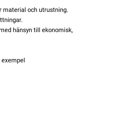
r material och utrustning.
ttningar.
r med hänsyn till ekonomisk,
ll exempel