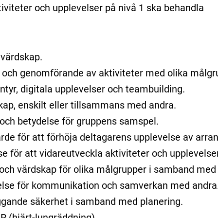
iviteter och upplevelser på nivå 1 ska behandla
 värdskap.
 och genomförande av aktiviteter med olika målgru
tyr, digitala upplevelser och teambuilding.
skap, enskilt eller tillsammans med andra.
l och betydelse för gruppens samspel.
de för att förhöja deltagarens upplevelse av arran
e för att vidareutveckla aktiviteter och upplevelse
e och värdskap för olika målgrupper i samband med a
else för kommunikation och samverkan med andra
ggande säkerhet i samband med planering.
 (hjärt-lungräddning).