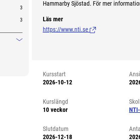
Hammarby Sjöstad. För mer informatio
3
Läs mer
3
https://www.nti.se
(Länk till extern sida
Mindre information
Kursstart
Ans
2026-10-12
202
Kursstart 6104858
Kurslängd
Sko
10 veckor
NTI
Slutdatum
Ant
2026-12-18
202