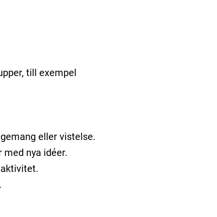
pper, till exempel
gemang eller vistelse.
r med nya idéer.
ktivitet.
.