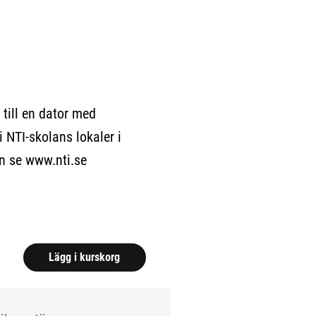
 till en dator med
i NTI-skolans lokaler i
n se www.nti.se
.)
Lägg i kurskorg