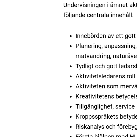
Undervisningen i ämnet akt
följande centrala innehåll:
Innebörden av ett gott
Planering, anpassning,
matvandring, naturäven
Tydligt och gott ledar
Aktivitetsledarens rol
Aktiviteten som mervär
Kreativitetens betydels
Tillgänglighet, servic
Kroppsspråkets betyd
Riskanalys och föreby
Första hjälpen med HLR