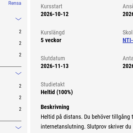
Rensa
Kursstart
Ans
2026-10-12
202
Kursstart 6105032
Mindre information
2
Kurslängd
Sko
5 veckor
NTI
2
2
Slutdatum
Ant
2026-11-13
202
Mindre information
Studietakt
2
Heltid (100%)
2
Beskrivning
2
Heltid på distans. Du behöver tillgång 
internetanslutning. Slutprov skriver du 
Mindre information