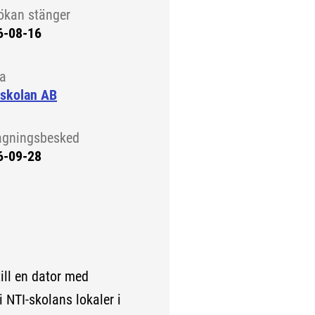
ökan stänger
6-08-16
la
-skolan AB
agningsbesked
6-09-28
till en dator med
i NTI-skolans lokaler i