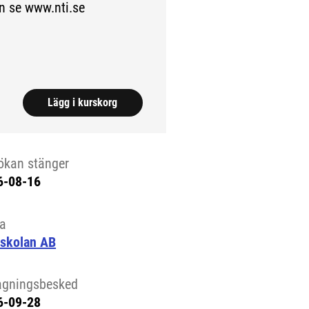
n se www.nti.se
.)
Lägg i kurskorg
ökan stänger
6-08-16
la
-skolan AB
agningsbesked
6-09-28