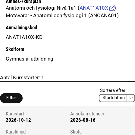
Ämnes-/kursplan
Anatomi och fysiologi Nivå 1a1
(
ANAT1A10X
)
Motsvarar - Anatomi och fysiologi 1 (ANOANA01)
Anmälningskod
ANAT1A10X-KD
Skolform
Gymnasial utbildning
Antal Kursstarter:
1
Sortera efter:
Filter
Kursstart
Ansökan stänger
2026-10-12
2026-08-16
Kursstart 6092748
Kurslängd
Skola