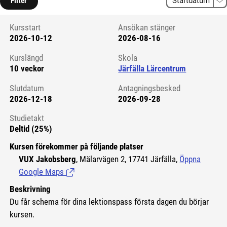
Filter
Kursstart
Ansökan stänger
2026-10-12
2026-08-16
Kursstart 6092750
Kurslängd
Skola
10 veckor
Järfälla Lärcentrum
Slutdatum
Antagningsbesked
2026-12-18
2026-09-28
Studietakt
Deltid (25%)
Kursen förekommer på följande platser
VUX Jakobsberg
, Mälarvägen 2, 17741 Järfälla,
Öppna
Google Maps
(Länk till extern sida.)
Beskrivning
Du får schema för dina lektionspass första dagen du börjar
kursen.