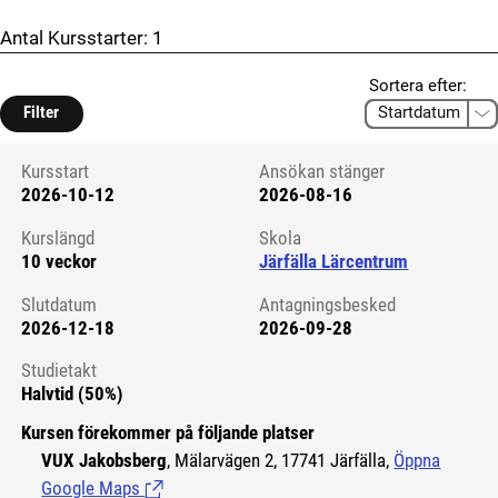
Antal Kursstarter:
1
Sortera efter:
Filter
Kursstart
Ansökan stänger
2026-10-12
2026-08-16
Kursstart 6071752
Kurslängd
Skola
10 veckor
Järfälla Lärcentrum
Slutdatum
Antagningsbesked
2026-12-18
2026-09-28
Studietakt
Halvtid (50%)
Kursen förekommer på följande platser
VUX Jakobsberg
, Mälarvägen 2, 17741 Järfälla,
Öppna
Google Maps
(Länk till extern sida.)