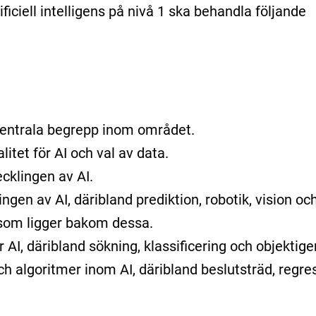
ficiell intelligens på nivå 1 ska behandla följande
 centrala begrepp inom området.
litet för AI och val av data.
cklingen av AI.
gen av AI, däribland prediktion, robotik, vision oc
som ligger bakom dessa.
r AI, däribland sökning, klassificering och objektig
h algoritmer inom AI, däribland beslutsträd, regr