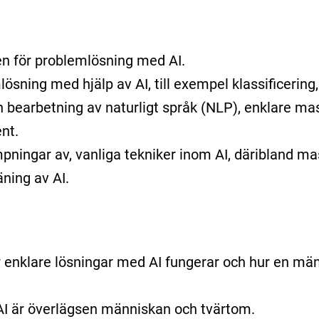
en för problemlösning med AI.
ösning med hjälp av AI, till exempel klassificering
ch bearbetning av naturligt språk (NLP), enklare ma
nt.
ämpningar av, vanliga tekniker inom AI, däribland ma
äning av AI.
 enklare lösningar med AI fungerar och hur en m
 AI är överlägsen människan och tvärtom.