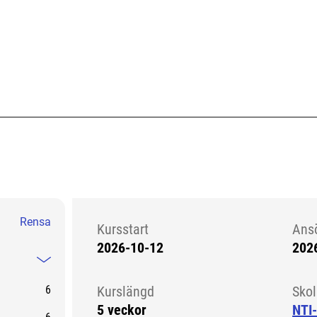
Rensa
Kursstart
Ans
2026-10-12
202
Kursstart 6105033
Mindre information
6
Kurslängd
Sko
5 veckor
NTI