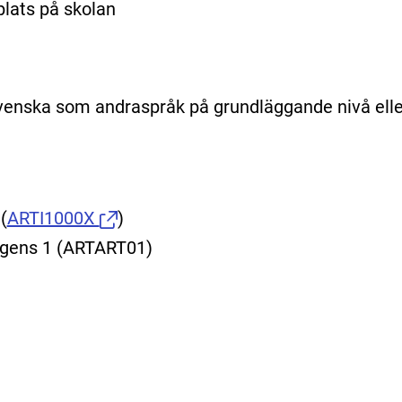
plats på skolan
venska som andraspråk på grundläggande nivå elle
1
(
ARTI1000X
)
lligens 1 (ARTART01)