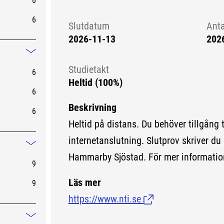
6
6
Slutdatum
Ant
2026-11-13
202
Mindre information
Studietakt
6
Heltid (100%)
6
Beskrivning
6
Heltid på distans. Du behöver tillgång 
internetanslutning. Slutprov skriver du 
Mindre information
Hammarby Sjöstad. För mer informatio
9
Läs mer
9
https://www.nti.se
(Länk till extern sida
Mindre information