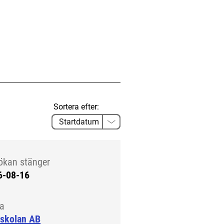
Sortera efter:
ökan stänger
6-08-16
la
-skolan AB