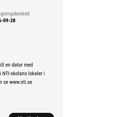
agningsbesked
6-09-28
till en dator med
i NTI-skolans lokaler i
n se www.nti.se
.)