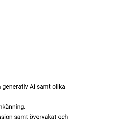
h generativ AI samt olika
enkänning.
ession samt övervakat och