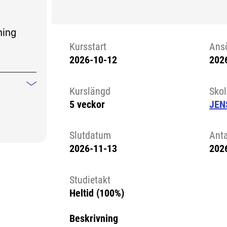
ning
Kursstart
Ans
2026-10-12
202
Kursstart 6067756
Kurslängd
Sko
Mindre information
5 veckor
JEN
Slutdatum
Ant
2026-11-13
202
Studietakt
Heltid (100%)
Beskrivning