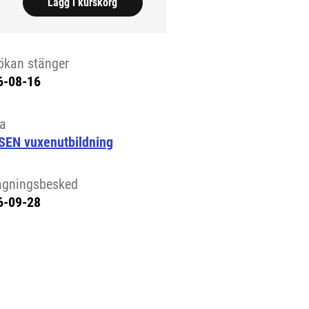
Lägg i kurskorg
ökan stänger
6-08-16
la
SEN vuxenutbildning
agningsbesked
6-09-28