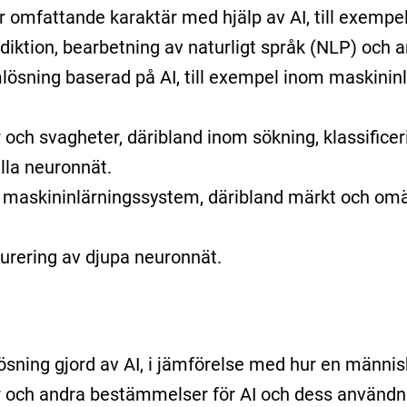
omfattande karaktär med hjälp av AI, till exempel 
diktion, bearbetning av naturligt språk (NLP) och 
lösning baserad på AI, till exempel inom maskininl
 och svagheter, däribland inom sökning, klassifice
ella neuronnät.
v maskininlärningssystem, däribland märkt och omä
urering av djupa neuronnät.
ösning gjord av AI, i jämförelse med hur en männ
 och andra bestämmelser för AI och dess användn