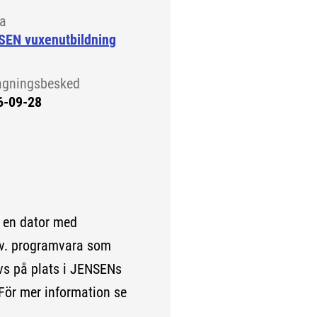
la
SEN vuxenutbildning
agningsbesked
6-09-28
l en dator med
 ev. programvara som
ivs på plats i JENSENs
 För mer information se