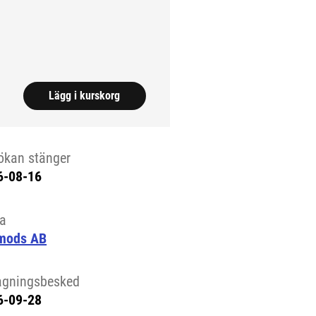
ll extern sida.)
Lägg i kurskorg
ökan stänger
6-08-16
la
mods AB
agningsbesked
6-09-28