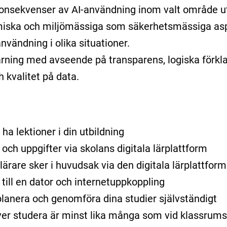
onsekvenser av AI-användning inom valt område ut
omiska och miljömässiga som säkerhetsmässiga asp
vändning i olika situationer.
ärning med avseende på transparens, logiska förkl
h kvalitet på data.
ha lektioner i din utbildning
r och uppgifter via skolans digitala lärplattform
ärare sker i huvudsak via den digitala lärplattform
 till en dator och internetuppkoppling
lanera och genomföra dina studier självständigt
er studera är minst lika många som vid klassrums