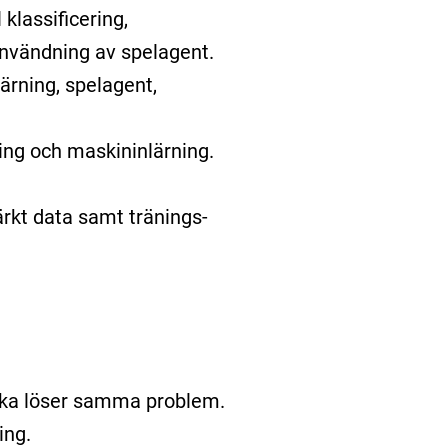
klassificering,
användning av spelagent.
ärning, spelagent,
ring och maskininlärning.
rkt data samt tränings-
iska löser samma problem.
ing.