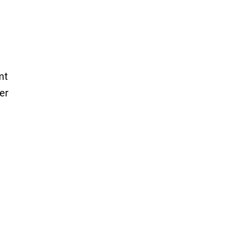
mt
er