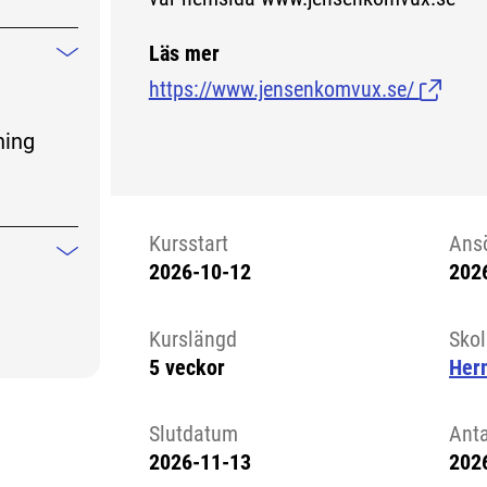
Läs mer
Mindre information
https://www.jensenkomvux.se/
(Länk ti
ning
Kursstart
Ans
Mindre information
2026-10-12
202
Kursstart 6115878
Kurslängd
Sko
5 veckor
Her
Slutdatum
Ant
2026-11-13
202