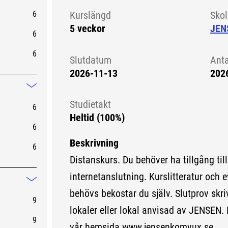
Mindre information
6
Kurslängd
Sko
5 veckor
JEN
6
6
Slutdatum
Ant
2026-11-13
202
Mindre information
Studietakt
6
Heltid (100%)
6
Beskrivning
6
Distanskurs. Du behöver ha tillgång til
internetanslutning. Kurslitteratur och
Mindre information
behövs bekostar du själv. Slutprov skr
9
lokaler eller lokal anvisad av JENSEN.
9
vår hemsida www.jensenkomvux.se