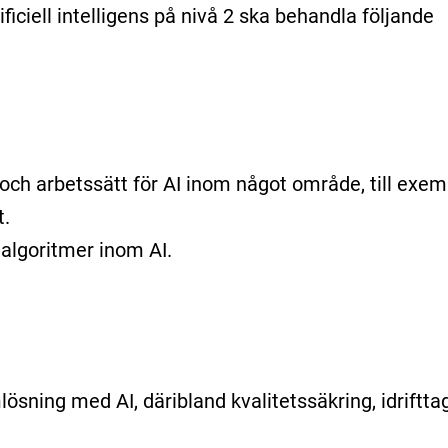
ficiell intelligens på nivå 2 ska behandla följande
h arbetssätt för AI inom något område, till exemp
t.
algoritmer inom AI.
ösning med AI, däribland kvalitetssäkring, idriftt