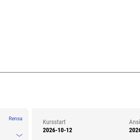
Rensa
Kursstart
Ans
2026-10-12
202
Kursstart 6067757