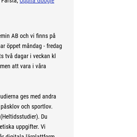
 Farsta,
Öppna Google
min AB och vi finns på
har öppet måndag - fredag
ts två dagar i veckan kl
men att vara i våra
Studierna ges med andra
påsklov och sportlov.
(Heltidsstudier). Du
iska uppgifter. Vi
r digitala lärplattform