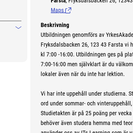
Farsta
, Fryksdalsbacken 26, 12343
Mindre information
Maps
(Länk till extern sida.)
Beskrivning
Mindre information
Utbildningen genomförs av YrkesAkade
Fryksdalsbacken 26, 123 43 Farsta vi 
kl 7:00 -16:00. Utbildningen ges på pla
7:00-16:00 men självklart är du välkom
lokaler även när du inte har lektion.
Vi har inte uppehåll under studierna. 
ord under sommar- och vinteruppehåll, 
Studietakten är på 25 poäng per vecka 
behöver även studera hemma med teoret
använder oss av ITs Learning som är vå