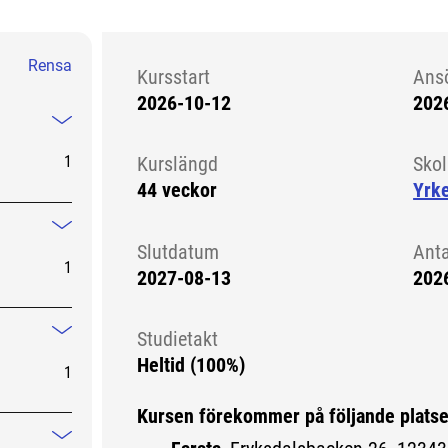
Rensa
Kursstart
Ans
2026-10-12
202
Kursstart 6071943
Mindre information
1
Kurslängd
Sko
44 veckor
Yrk
Mindre information
Slutdatum
Ant
1
2027-08-13
202
Studietakt
Mindre information
Heltid (100%)
1
Kursen förekommer på följande platse