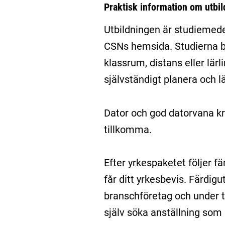
Praktisk information om utbi
Utbildningen är studiemede
CSNs hemsida. Studierna be
klassrum, distans eller lär
självständigt planera och l
Dator och god datorvana kr
tillkomma.
Efter yrkespaketet följer f
får ditt yrkesbevis. Färdigu
branschföretag och under ti
själv söka anställning som l