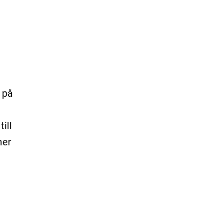
 på
ill
mer