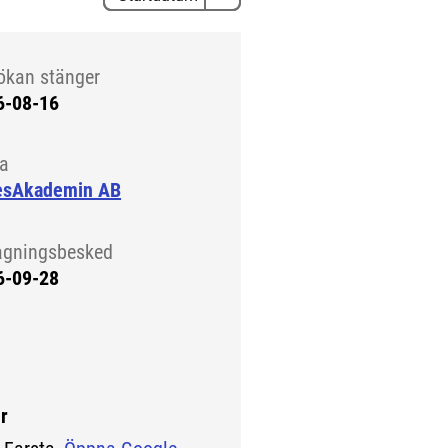
ökan stänger
6-08-16
la
esAkademin AB
agningsbesked
6-09-28
r