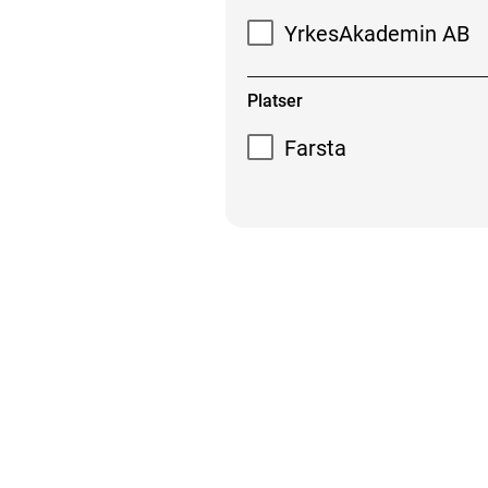
YrkesAkademin AB
Platser
Farsta