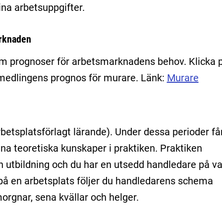
ina arbetsuppgifter.
arknaden
am prognoser för arbetsmarknadens behov. Klicka 
rmedlingens prognos för murare. Länk:
Murare
rbetsplatsförlagt lärande). Under dessa perioder få
na teoretiska kunskaper i praktiken. Praktiken
 utbildning och du har en utsedd handledare på va
e på en arbetsplats följer du handledarens schema
morgnar, sena kvällar och helger.