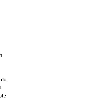
n
 du
t
ste