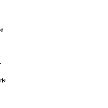
på
r
rje