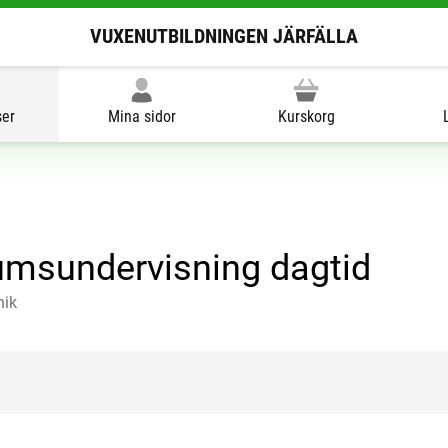
VUXENUTBILDNINGEN JÄRFÄLLA
ser
Mina sidor
Kurskorg
umsundervisning dagtid
nik