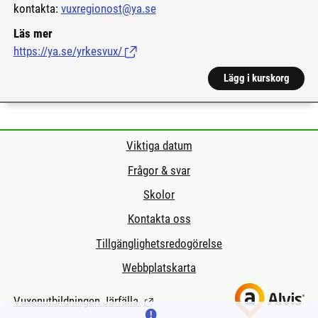
kontakta:
vuxregionost@ya.se
Läs mer
https://ya.se/yrkesvux/
(Länk till extern sida.)
Lägg i kurskorg
Viktiga datum
Frågor & svar
Skolor
Kontakta oss
Tillgänglighetsredogörelse
Webbplatskarta
Vuxenutbildningen Järfälla
(Länk till extern sida.)