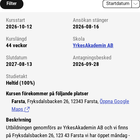
Filter
Kursstart
Ansökan stänger
2026-10-12
2026-08-16
Kursstart 6071935
Kurslängd
Skola
44 veckor
YrkesAkademin AB
Slutdatum
Antagningsbesked
2027-08-13
2026-09-28
Studietakt
Heltid (100%)
Kursen förekommer på följande platser
Farsta
, Fryksdalsbacken 26, 12343 Farsta,
Öppna Google
Maps
(Länk till extern sida.)
Beskrivning
Utbildningen genomförs av YrkesAkademin AB och vi finns
på Fryksdalsbacken 26, 123 43 Farsta vi har öppet måndag -