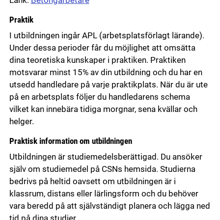
Länk:
Betongarbetare
Praktik
I utbildningen ingår APL (arbetsplatsförlagt lärande).
Under dessa perioder får du möjlighet att omsätta
dina teoretiska kunskaper i praktiken. Praktiken
motsvarar minst 15% av din utbildning och du har en
utsedd handledare på varje praktikplats. När du är ute
på en arbetsplats följer du handledarens schema
vilket kan innebära tidiga morgnar, sena kvällar och
helger.
Praktisk information om utbildningen
Utbildningen är studiemedelsberättigad. Du ansöker
själv om studiemedel på CSNs hemsida. Studierna
bedrivs på heltid oavsett om utbildningen är i
klassrum, distans eller lärlingsform och du behöver
vara beredd på att självständigt planera och lägga ned
tid på dina studier.