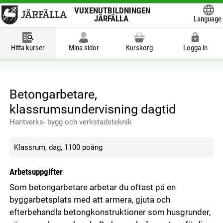
VUXENUTBILDNINGEN
JÄRFÄLLA
Language
Powered
Hitta kurser
Mina sidor
Kurskorg
Logga in
Betongarbetare,
klassrumsundervisning dagtid
Hantverks- bygg och verkstadsteknik
Klassrum, dag, 1100 poäng
Arbetsuppgifter
Som betongarbetare arbetar du oftast på en
byggarbetsplats med att armera, gjuta och
efterbehandla betongkonstruktioner som husgrunder,