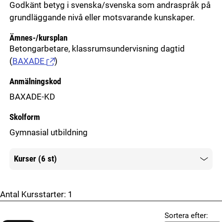
Godkänt betyg i svenska/svenska som andraspråk på
grundläggande nivå eller motsvarande kunskaper.
Ämnes-/kursplan
Betongarbetare, klassrumsundervisning dagtid
(
BAXADE
)
Anmälningskod
BAXADE-KD
Skolform
Gymnasial utbildning
Kurser (6 st)
Mer information
Antal Kursstarter:
1
Sortera efter: