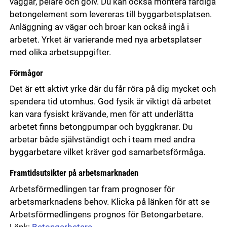
väggar, pelare och golv. Du kan också montera färdiga
betongelement som levereras till byggarbetsplatsen.
Anläggning av vägar och broar kan också ingå i
arbetet. Yrket är varierande med nya arbetsplatser
med olika arbetsuppgifter.
Förmågor
Det är ett aktivt yrke där du får röra på dig mycket och
spendera tid utomhus. God fysik är viktigt då arbetet
kan vara fysiskt krävande, men för att underlätta
arbetet finns betongpumpar och byggkranar. Du
arbetar både självständigt och i team med andra
byggarbetare vilket kräver god samarbetsförmåga.
Framtidsutsikter på arbetsmarknaden
Arbetsförmedlingen tar fram prognoser för
arbetsmarknadens behov. Klicka på länken för att se
Arbetsförmedlingens prognos för Betongarbetare.