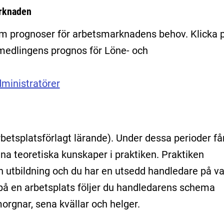
arknaden
am prognoser för arbetsmarknadens behov. Klicka 
rmedlingens prognos för Löne- och
ministratörer
rbetsplatsförlagt lärande). Under dessa perioder få
na teoretiska kunskaper i praktiken. Praktiken
 utbildning och du har en utsedd handledare på va
e på en arbetsplats följer du handledarens schema
morgnar, sena kvällar och helger.