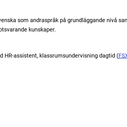
venska som andraspråk på grundläggande nivå sa
motsvarande kunskaper.
d HR-assistent, klassrumsundervisning dagtid
(
FS