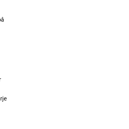
på
r
rje