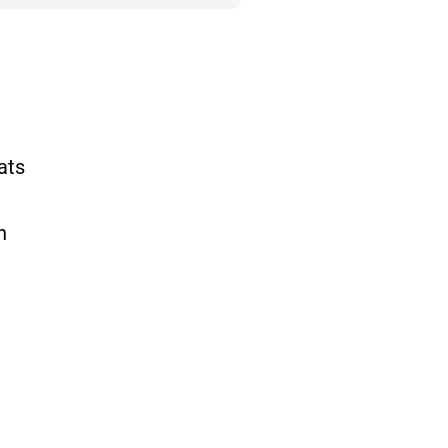
ats
n