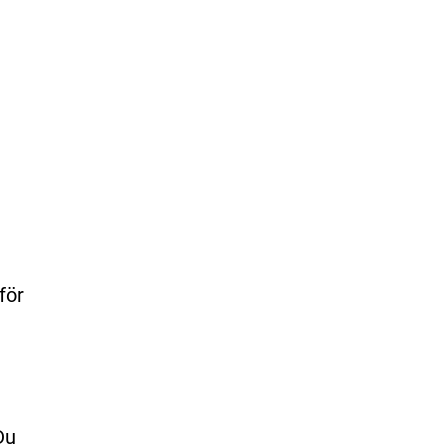
för
Du