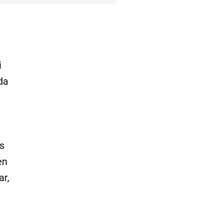
i
da
s
en
ar,