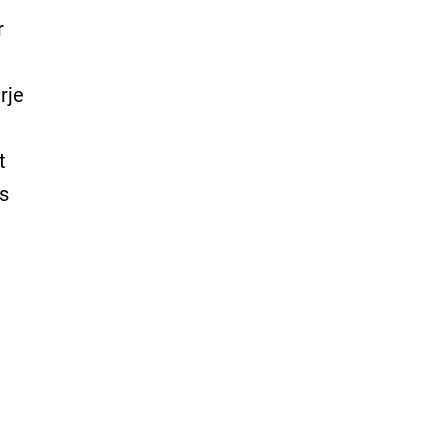
r
rje
t
s