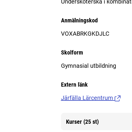
Undersköterska i kombina
Anmälningskod
VOXABRKGKDJLC
Skolform
Gymnasial utbildning
Extern länk
Järfälla Lärcentrum
(Länk t
Kurser (25 st)
Mer information