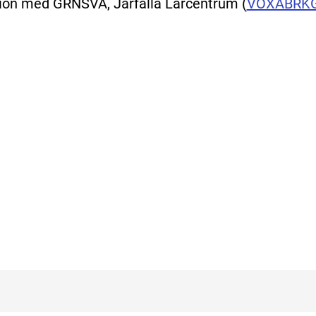
tion med GRNSVA, Järfälla Lärcentrum
(
VOXABRK
ill extern sida.)