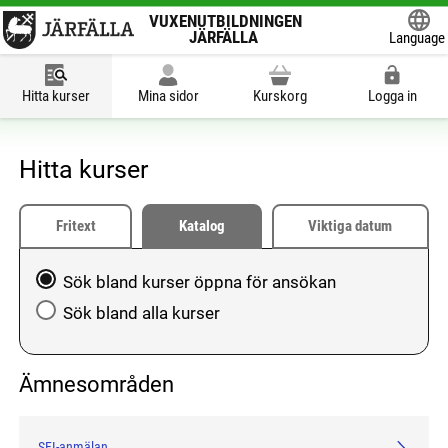
VUXENUTBILDNINGEN
JÄRFÄLLA
Language
Powered
Hitta kurser
Mina sidor
Kurskorg
Logga in
Hitta kurser
Fritext
Katalog
Viktiga datum
Välj att söka blandkurser öppna för ansökan eller hela
Sök bland kurser öppna för ansökan
Sök bland alla kurser
Ämnesområden
SFI-anmälan