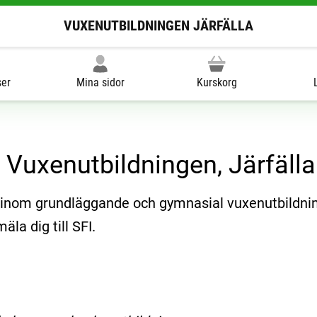
VUXENUTBILDNINGEN JÄRFÄLLA
ser
Mina sidor
Kurskorg
 Vuxenutbildningen, Järfäl
g inom grundläggande och gymnasial vuxenutbildnin
la dig till SFI.