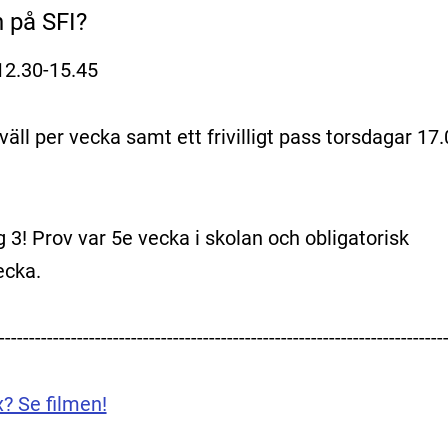
n på SFI?
12.30-15.45
kväll per vecka samt ett frivilligt pass torsdagar 17.
g 3! Prov var 5e vecka i skolan och obligatorisk
ecka.
--------------------------------------------------------------------------
? Se filmen!