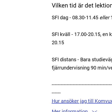
Vilken tid är det lektio
SFI dag - 08.30-11.45
eller
SFI kväll - 17.00-20.15, en 
20.15
SFI distans - Bara studievä
fjärrundervisning 90 min/v
----------------------------------------
------
Hur ansöker jag till Komvux
Mer information